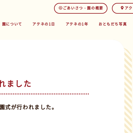
ごあいさつ・園の概要
アク
園について
アテネの1日
アテネの1年
おともだち写真
われました
入園式が行われました。