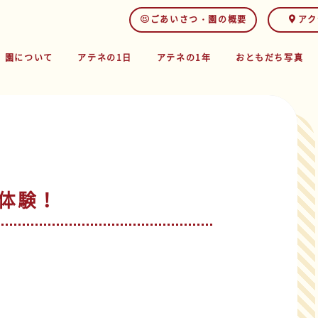
ごあいさつ・園の概要
アク
園について
アテネの1日
アテネの1年
おともだち写真
体験！